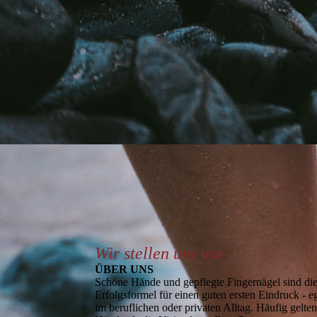
Wir stellen uns vor
ÜBER UNS
Schöne Hände und gepflegte Fingernägel sind di
Erfolgsformel für einen guten ersten Eindruck - e
im beruflichen oder pri­va­ten Alltag. Häufig gelte