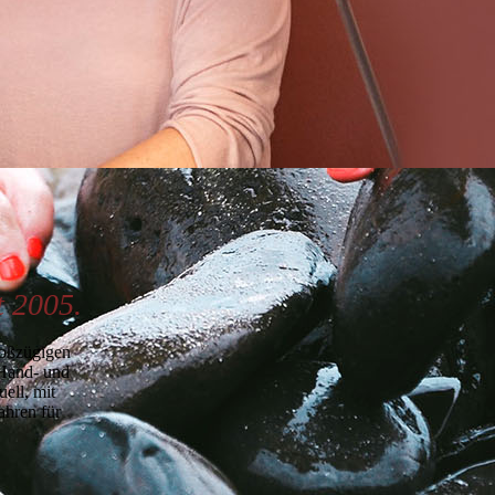
t 2005.
roßzügigen
 Hand- und
ell, mit
ahren für