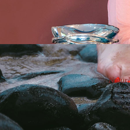
Natürl
Angefangen
Räumen un
Fußpfleg
hochwerti