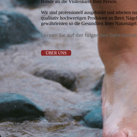
Hände als die Visitenkarte Ihrer Person.
Wir sind professionell ausgebildet und arbeiten nu
qualitativ hochwertigen Produkten an Ihren Näge
gewährleisten so die Gesundheit Ihrer Naturnägel
Lernen Sie auf der folgenden Seite kenne
ÜBER UNS