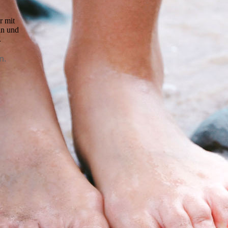
r mit
ln und
.
n.