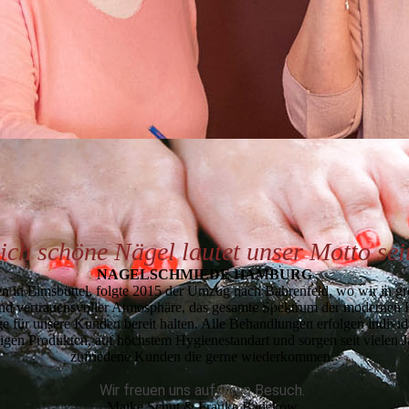
ich schöne Nägel lautet unser Motto sei
NAGEL­SCHMIEDE HAMBURG
 in Eimsbüttel, folgte 2015 der Umzug nach Bahrenfeld, wo wir in g
d ver­trau­ens­voller Atmosphäre, das gesamte Spektrum der modernen
e für unsere Kunden bereit hal­ten. Alle Behandlungen erfolgen individu
gen Produkten, auf höchstem Hygienestandart und sorgen seit vielen J
zufriedene Kunden die gerne wiederkommen.
Wir freuen uns auf Ihren Besuch.
Maike Schut & Frauke Badekow