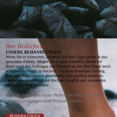
Ihre Bedürfnisse
UNSERE BEHANDLUNGEN
Wenn Sie es wünschen, lackieren wir Ihre Nägel gerne in aus­
ge­suchten Farben. Mögen Sie es ganz natürlich, bieten wir
Ihnen auch das Auftragen von Klarlack an, um Ihre Nägel noch
wider­standsfähiger zu machen. Uns ist es besonders wichtig,
dass Ihre Nägel danach gleichmäßig und gepflegt aus­sehen.
Deswegen ar­bei­ten wir mit höchster Sorgfalt und verwenden
nur hoch­wertige Produkte.
Auf der folgenden Seite finden Sie alles rund um
unsere Leistungen und Preisangebote.
BEHANDLUNGEN