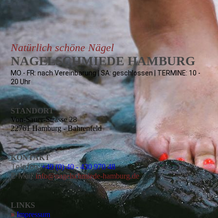
Natürlich schöne Nägel
NAGEL­­SCHMIEDE HAMBURG
MO - FR: nach Vereinbarung | SA: geschlossen | TERMINE: 10 -
20 Uhr
STANDORT
Von-Sauer-Strasse 28
22761 Hamburg - Bahrenfeld
KONTAKT
Telefon:
+49 (0) 40 - 430 970 48
E-Mail:
info@nagelschmiede-hamburg.de
LINKS
»
Impressum