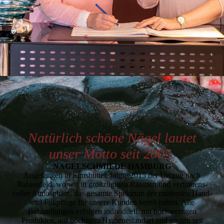
Natürlich schöne Nägel lautet
unser Motto seit 2005.
NAGEL­SCHMIEDE HAMBURG
Angefangen in Eimsbüttel, folgte 2015 der Umzug nach
Bahrenfeld, wo wir in großzügigen Räumen und ver­trau­ens­
voller Atmosphäre, das gesamte Spektrum der modernen Hand-
und Fußpflege für unsere Kunden bereit hal­ten. Alle
Behandlungen erfolgen individuell, mit hochwertigen
Produkten, auf höchstem Hygienestandart und sorgen seit