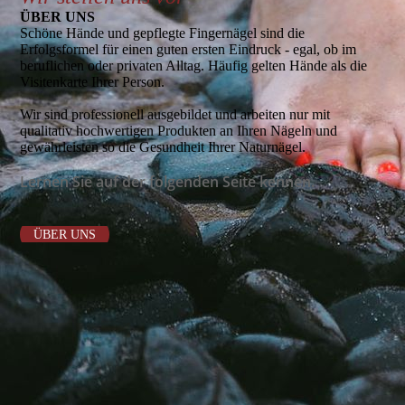
ÜBER UNS
Schöne Hände und gepflegte Fingernägel sind die
Erfolgsformel für einen guten ersten Eindruck - egal, ob im
beruflichen oder pri­va­ten Alltag. Häufig gelten Hände als die
Visitenkarte Ihrer Person.
Wir sind professionell ausgebildet und arbeiten nur mit
qualitativ hochwertigen Produkten an Ihren Nägeln und
gewährleisten so die Gesundheit Ihrer Naturnägel.
Lernen Sie auf der folgenden Seite kennen.
ÜBER UNS