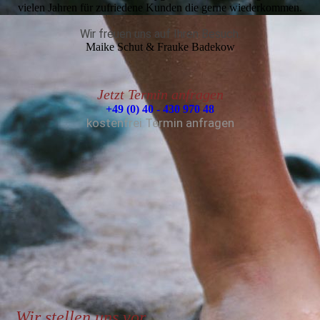
vielen Jahren für zufriedene Kunden die gerne wiederkommen.
Wir freuen uns auf Ihren Besuch.
Maike Schut & Frauke Badekow
Jetzt Termin anfragen
+49 (0) 40 - 430 970 48
kostenfrei Termin anfragen
Wir stellen uns vor